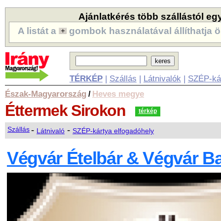
Ajánlatkérés több szállástól eg
A listát a
gombok használatával állíthatja ö
TÉRKÉP
|
Szállás
|
Látnivalók
|
SZÉP-ká
Észak-Magyarország
Heves megye
/
Éttermek
Sirokon
térkép
-
-
Szállás
Látnivaló
SZÉP-kártya elfogadóhely
Végvár Ételbár & Végvár B