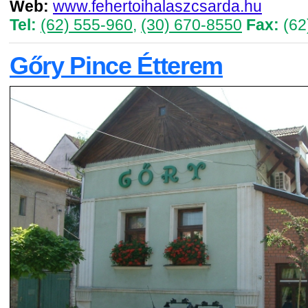
Web:
www.fehertoihalaszcsarda.hu
Tel:
(62) 555-960
,
(30) 670-8550
Fax:
(62
Gőry Pince Étterem