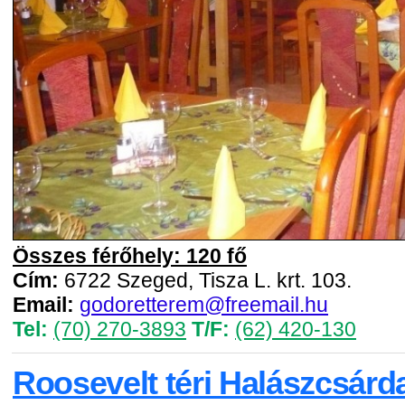
Összes férőhely: 120 fő
Cím:
6722 Szeged, Tisza L. krt. 103.
Email:
godoretterem@freemail.hu
Tel:
(70) 270-3893
T/F:
(62) 420-130
Roosevelt téri Halászcsárda