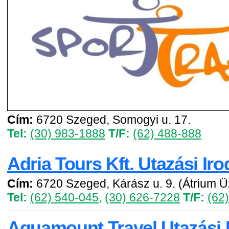
Cím:
6720 Szeged, Somogyi u. 17.
Tel:
(30) 983-1888
T/F:
(62) 488-888
Adria Tours Kft. Utazási Iro
Cím:
6720 Szeged, Kárász u. 9. (Átrium Ü
Tel:
(62) 540-045
,
(30) 626-7228
T/F:
(62
Aquamount Travel Utazási 