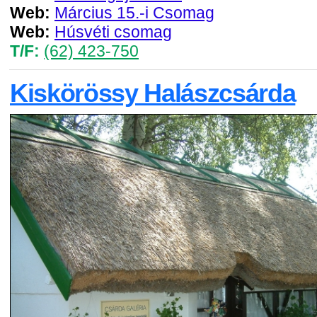
Web:
Március 15.-i Csomag
Web:
Húsvéti csomag
T/F:
(62) 423-750
Kiskörössy Halászcsárda