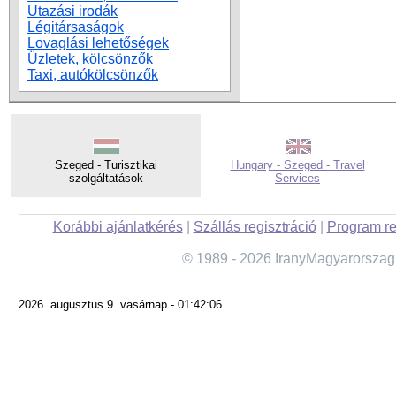
Utazási irodák
Légitársaságok
Lovaglási lehetőségek
Üzletek, kölcsönzők
Taxi, autókölcsönzők
Szeged - Turisztikai
Hungary - Szeged - Travel
szolgáltatások
Services
Korábbi ajánlatkérés
|
Szállás regisztráció
|
Program re
© 1989 - 2026 IranyMagyarorszag
2026. augusztus 9. vasárnap - 01:42:06