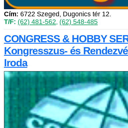
Cím:
6722 Szeged, Dugonics tér 12.
T/F:
(62) 481-562
,
(62) 548-485
CONGRESS & HOBBY SERV
Kongresszus- és Rendezvé
Iroda