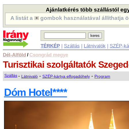
Ajánlatkérés több szállástól eg
A listát a
gombok használatával állíthatja ö
TÉRKÉP
|
Szállás
|
Látnivalók
|
SZÉP-ká
Dél-Alföld
Csongrád megye
/
Turisztikai szolgáltatók
Szeged
-
-
-
Szállás
Látnivaló
SZÉP-kártya elfogadóhely
Program
Dóm Hotel****