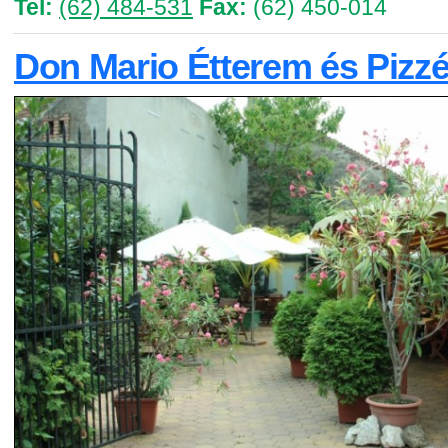
Tel:
(62) 484-531
Fax:
(62) 450-014
Don Mario Étterem és Pizzé