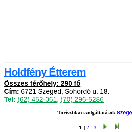
Holdfény Étterem
Összes férőhely: 290 fő
Cím:
6721 Szeged, Sóhordó u. 18.
Tel:
(62) 452-061
,
(70) 296-5286
Turisztikai szolgáltatások
Szege
1
|
2
|
3