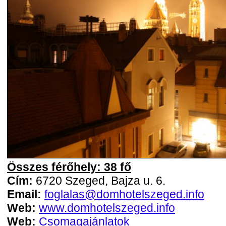
Összes férőhely: 38 fő
Cím:
6720 Szeged, Bajza u. 6.
Email:
foglalas@domhotelszeged.info
Web:
www.domhotelszeged.info
Web:
Csomagajánlatok