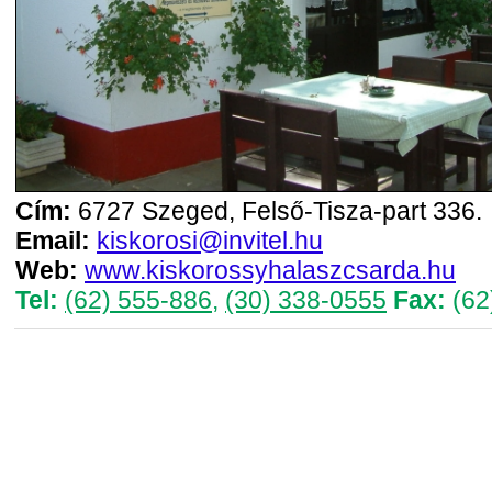
Cím:
6727 Szeged, Felső-Tisza-part 336.
Email:
kiskorosi@invitel.hu
Web:
www.kiskorossyhalaszcsarda.hu
Tel:
(62) 555-886
,
(30) 338-0555
Fax:
(62