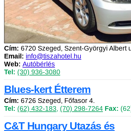
Cím:
6720 Szeged, Szent-Györgyi Albert u
Email:
info@tiszahotel.hu
Web:
Autóbérlés
Tel:
(30) 936-3080
Blues-kert Étterem
Cím:
6726 Szeged, Főfasor 4.
Tel:
(62) 432-183
,
(70) 298-7264
Fax:
(62
C&T Hungary Utazás és