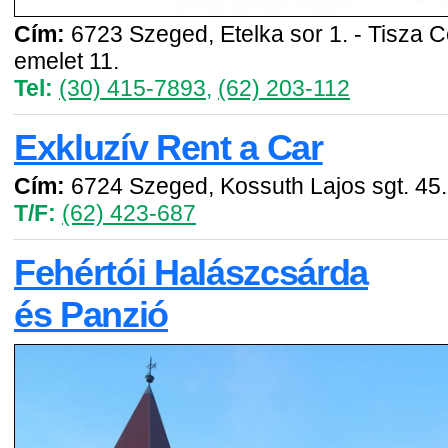
Cím:
6723 Szeged, Etelka sor 1. - Tisza C
emelet 11.
Tel:
(30) 415-7893
,
(62) 203-112
Exkluzív Rent a Car
Cím:
6724 Szeged, Kossuth Lajos sgt. 45.
T/F:
(62) 423-687
Fehértói Halászcsárda
és Panzió