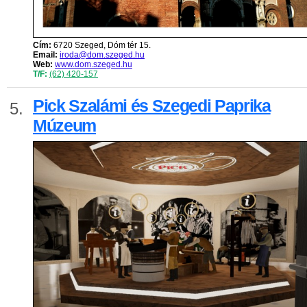
Cím:
6720 Szeged, Dóm tér 15.
Email:
iroda@dom.szeged.hu
Web:
www.dom.szeged.hu
T/F:
(62) 420-157
Pick Szalámi és Szegedi Paprika
5.
Múzeum