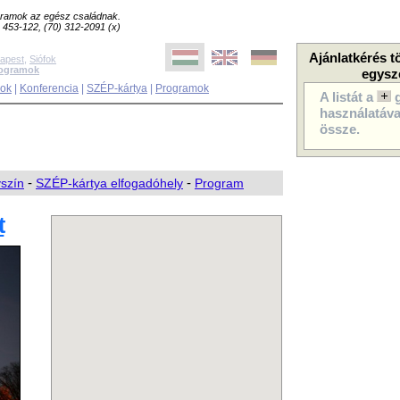
ogramok az egész családnak.
8) 453-122, (70) 312-2091 (x)
Ajánlatkérés t
apest
,
Siófok
rogramok
egysz
sok
|
Konferencia
|
SZÉP-kártya
|
Programok
A listát a
használatával
össze.
yszín
-
SZÉP-kártya elfogadóhely
-
Program
t