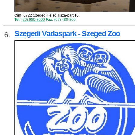
Cím:
6722 Szeged, Felső Tisza-part 10.
Tel:
(20) 980-8000
Fax:
(62) 480-800
Szegedi Vadaspark - Szeged Zoo
6.