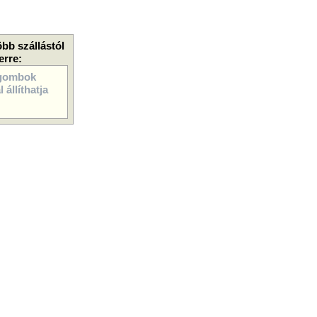
öbb szállástól
erre:
gombok
 állíthatja