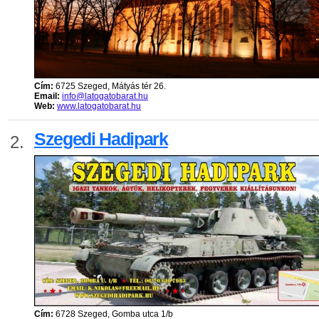
Cím:
6725 Szeged, Mátyás tér 26.
Email:
info@latogatobarat.hu
Web:
www.latogatobarat.hu
Szegedi Hadipark
2.
Cím:
6728 Szeged, Gomba utca 1/b