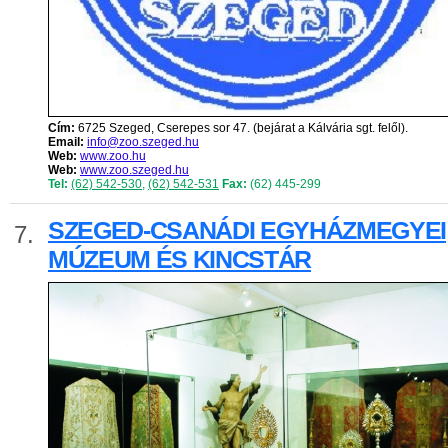
Cím:
6725 Szeged, Cserepes sor 47. (bejárat a Kálvária sgt. felől).
Email:
info@zoo.szeged.hu
Web:
www.zoo.hu
Web:
www.zoo.szeged.hu
Tel:
(62) 542-530
,
(62) 542-531
Fax:
(62) 445-299
SZEGED-CSANÁDI EGYHÁZMEGYEI
7.
MÚZEUM ÉS KINCSTÁR