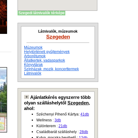
Szegedi látnivalók térképe
Látnivalók, múzeumok
Szegeden
Múzeumok
Helytörténeti gyűjtemények
Arborétumok
Állatkertek, vadasparkok
Könyvtárak
Színházak, mozik, koncerttermek
Látnivalók
Ajánlatkérés egyszerre több
olyan szálláshelytől
Szegeden
,
ahol:
Széchenyi Pihenő Kártya:
41db
Wellness :
3db
Különterem :
21db
Családbarát szálláshely :
28db
Kutya, macska bevihető :
12db