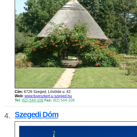
Cím:
6726 Szeged, Lövölde u. 42.
Web:
www.fuveszkert.u-szeged.hu
Tel:
(62) 544-108
Fax:
(62) 544-109
Szegedi Dóm
4.