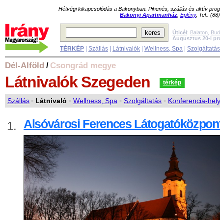
Hétvégi kikapcsolódás a Bakonyban. Pihenés, szállás és aktív pr
Bakonyi Apartmanház
,
Eplény
, Tel.: (8
Úticél
:
Balaton
,
Bud
Augusztus 20-i p
TÉRKÉP
|
Szállás
|
Látnivalók
|
Wellness, Spa
|
Szolgáltatá
Dél-Alföld
Csongrád megye
/
Látnivalók
Szegeden
térkép
Szállás
-
Látnivaló
-
Wellness, Spa
-
Szolgáltatás
-
Konferencia-hel
Alsóvárosi Ferences Látogatóközpon
1.