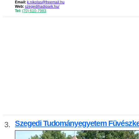
Email:
k.nikolas@freemail.hu
Web:
szegedihadipark.hu/
Tel:
(70) 610-7983
Szegedi Tudományegyetem Füvészke
3.