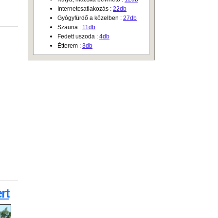
Internetcsatlakozás :
22db
Gyógyfürdő a közelben :
27db
Szauna :
11db
Fedett uszoda :
4db
Étterem :
3db
rt