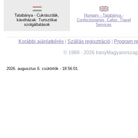
Tatabánya - Cukrászdák,
Hungary - Tatabánya -
kávéházak: Turisztikai
Confectioneries, Cafes: Travel
szolgáltatások
Services
Korábbi ajánlatkérés
|
Szállás regisztráció
|
Program re
© 1989 - 2026 IranyMagyarorszag
2026. augusztus 6. csütörtök - 18:56:01