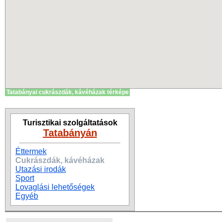
Tatabányai cukrászdák, kávéházak térképe
Turisztikai szolgáltatások
Tatabányán
Éttermek
Cukrászdák, kávéházak
Utazási irodák
Sport
Lovaglási lehetőségek
Egyéb