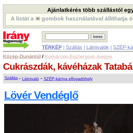
Ajánlatkérés több szállástól eg
A listát a
gombok használatával állíthatja ö
TÉRKÉP
|
Szállás
|
Látnivalók
|
SZÉP-ká
Közép-Dunántúl
Komárom-Esztergom megye
/
Cukrászdák, kávéházak
Tatab
-
-
Szállás
Látnivaló
SZÉP-kártya elfogadóhely
Lövér Vendéglő