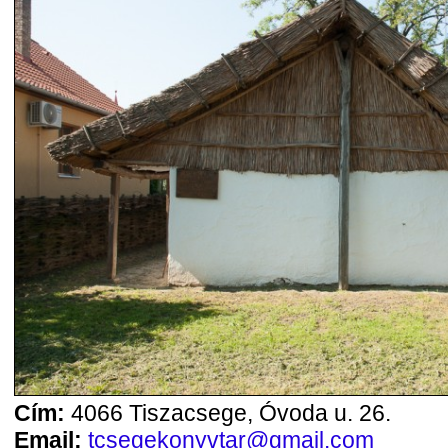
Cím:
4066 Tiszacsege, Óvoda u. 26.
Email:
tcsegekonyvtar@gmail.com