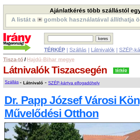
Ajánlatkérés több szállástól eg
A listát a
gombok használatával állíthatja ö
TÉRKÉP
|
Szállás
|
Látnivalók
|
SZÉP-ká
Tisza-tó
Hajdú-Bihar megye
/
Látnivalók
Tiszacsegén
térkép
-
-
Szállás
Látnivaló
SZÉP-kártya elfogadóhely
Dr. Papp József Városi Kön
Művelődési Otthon