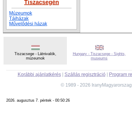
Tiszacsegén
Múzeumok
Tájházak
Művelődési házak
Tiszacsege - Látnivalók,
Hungary - Tiszacsege - Sights,
múzeumok
museums
Korábbi ajánlatkérés
|
Szállás regisztráció
|
Program re
© 1989 - 2026 IranyMagyarorszag
2026. augusztus 7. péntek - 00:50:26