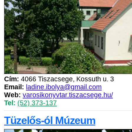
Cím:
4066 Tiszacsege, Kossuth u. 3
Email:
ladine.ibolya@gmail.com
Web:
varosikonyvtar.tiszacsege.hu/
Tel:
(52) 373-137
Tüzelős-ól Múzeum