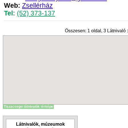
Web:
Zsellérház
Tel:
(52) 373-137
Összesen: 1 oldal, 3 Látnivaló :
Tiszacsegei látnivalók térképe
Látnivalók, múzeumok