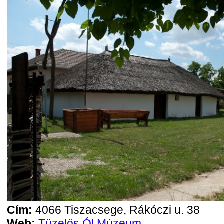
Cím:
4066 Tiszacsege, Rákóczi u. 38
Web:
Tüzelős Ól Múzeum