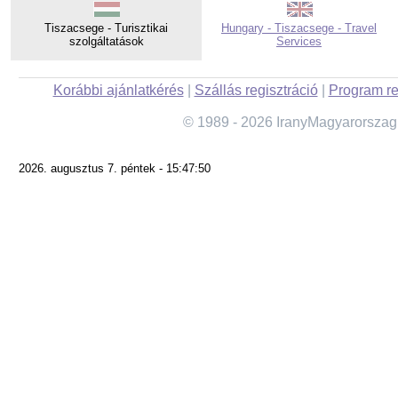
Tiszacsege - Turisztikai
Hungary - Tiszacsege - Travel
szolgáltatások
Services
Korábbi ajánlatkérés
|
Szállás regisztráció
|
Program re
© 1989 - 2026 IranyMagyarorszag
2026. augusztus 7. péntek - 15:47:50