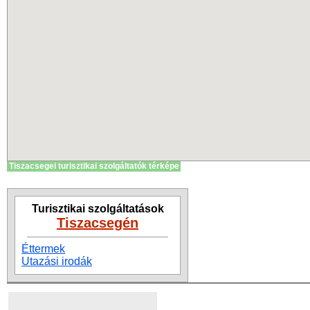
Tiszacsegei turisztikai szolgáltatók térképe
Turisztikai szolgáltatások
Tiszacsegén
Éttermek
Utazási irodák