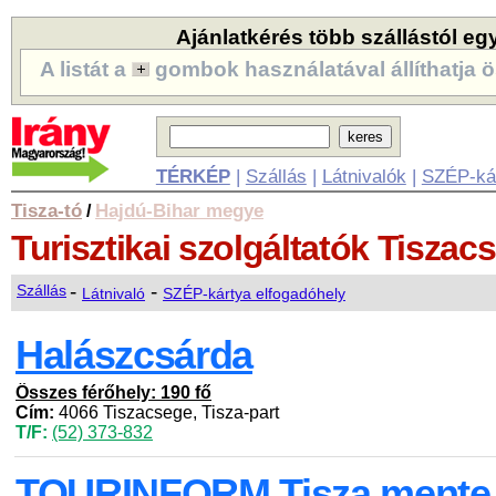
Ajánlatkérés több szállástól eg
A listát a
gombok használatával állíthatja ö
TÉRKÉP
|
Szállás
|
Látnivalók
|
SZÉP-ká
Tisza-tó
Hajdú-Bihar megye
/
Turisztikai szolgáltatók
Tiszac
-
-
Szállás
Látnivaló
SZÉP-kártya elfogadóhely
Halászcsárda
Összes férőhely: 190 fő
Cím:
4066 Tiszacsege, Tisza-part
T/F:
(52) 373-832
TOURINFORM Tisza mente