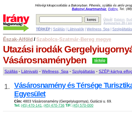
Hétvégi kikapcsolódás a Bakonyban. Pihenés, szállás és aktív pr
Bakonyi Apartmanház
,
Eplény
, Tel.: (8
Úticél
:
Balaton
,
Bud
Augusztus 20-i p
TÉRKÉP
|
Szállás
|
Látnivalók
|
Wellness, Spa
|
Szolgáltatá
Észak-Alföld
Szabolcs-Szatmár-Bereg megye
/
Utazási irodák
Gergelyiugorny
Vásárosnaményben
térkép
Szállás
-
Látnivaló
-
Wellness, Spa
-
Szolgáltatás
-
SZÉP-kártya elfo
Vásárosnamény és Térsége Turisztika
1.
Egyesület
Cím:
4803 Vásárosnamény (Gergelyiugornya), Gulácsi u. 69.
Tel:
(45) 470-141
,
(45) 470-736
T/F:
(45) 570-000