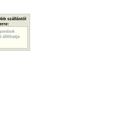
öbb szállástól
erre:
gombok
 állíthatja