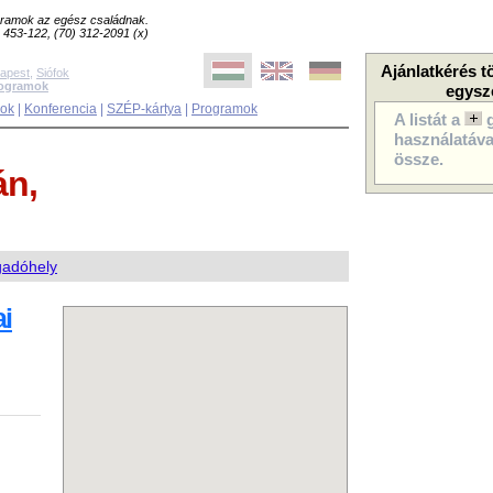
ogramok az egész családnak.
8) 453-122, (70) 312-2091 (x)
Ajánlatkérés t
apest
,
Siófok
rogramok
egysz
sok
|
Konferencia
|
SZÉP-kártya
|
Programok
A listát a
használatával
össze.
án,
gadóhely
i