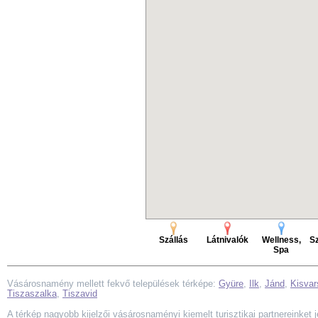
Szállás
Látnivalók
Wellness,
Sz
Spa
Vásárosnamény mellett fekvő települések térképe:
Gyüre
,
Ilk
,
Jánd
,
Kisvar
Tiszaszalka
,
Tiszavid
A térkép nagyobb kijelzői vásárosnaményi kiemelt turisztikai partnereinket j