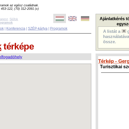
ogramok az egész családnak.
8) 453-122, (70) 312-2091 (x)
Ajánlatkérés t
apest
,
Siófok
rogramok
egysz
sok
|
Konferencia
|
SZÉP-kártya
|
Programok
A listát a
használatával
össze.
k
térképe
elfogadóhely
Térkép - Ger
Turisztikai s