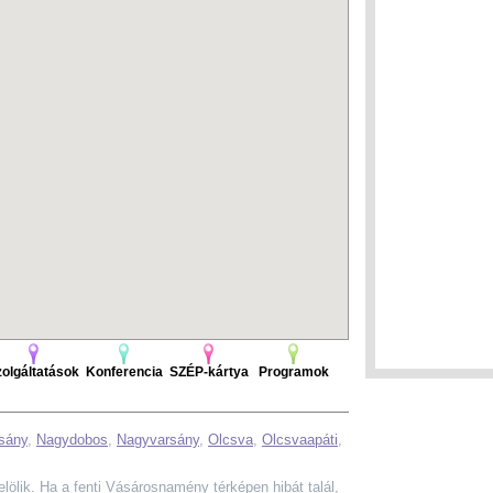
olgáltatások
Konferencia
SZÉP-kártya
Programok
sány
,
Nagydobos
,
Nagyvarsány
,
Olcsva
,
Olcsvaapáti
,
elölik. Ha a fenti Vásárosnamény térképen hibát talál,