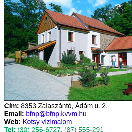
Cím:
8353 Zalaszántó, Ádám u. 2.
Email:
bfnp@bfnp.kvvm.hu
Web:
Kotsy vizimalom
Tel:
(30) 256-6727
,
(87) 555-291