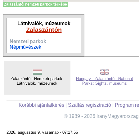
Zalaszántói nemzeti parkok térképe
Látnivalók, múzeumok
Zalaszántón
Nemzeti parkok
Népművészek
Zalaszántó - Nemzeti parkok:
Hungary - Zalaszántó - National
Látnivalók, múzeumok
Parks: Sights, museums
Korábbi ajánlatkérés
|
Szállás regisztráció
|
Program re
© 1989 - 2026 IranyMagyarorszag
2026. augusztus 9. vasárnap - 07:17:56