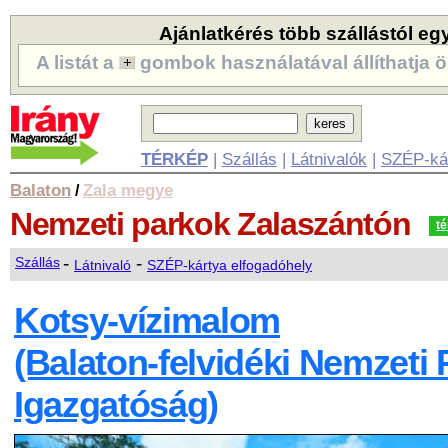
Ajánlatkérés több szállástól eg
A listát a
gombok használatával állíthatja ö
TÉRKÉP
|
Szállás
|
Látnivalók
|
SZÉP-ká
Balaton
Zala megye
/
Nemzeti parkok
Zalaszántón
t
-
-
Szállás
Látnivaló
SZÉP-kártya elfogadóhely
Kotsy-vízimalom
(Balaton-felvidéki Nemzeti 
Igazgatóság)