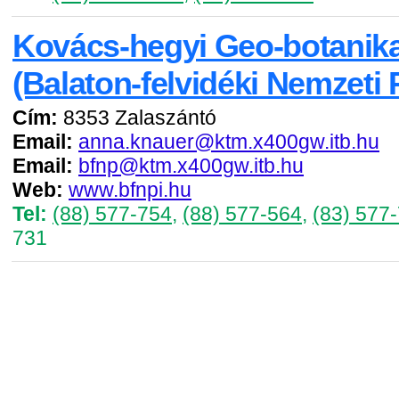
Kovács-hegyi Geo-botanika
(Balaton-felvidéki Nemzeti 
Cím:
8353 Zalaszántó
Email:
anna.knauer@ktm.x400gw.itb.hu
Email:
bfnp@ktm.x400gw.itb.hu
Web:
www.bfnpi.hu
Tel:
(88) 577-754
,
(88) 577-564
,
(83) 577
731