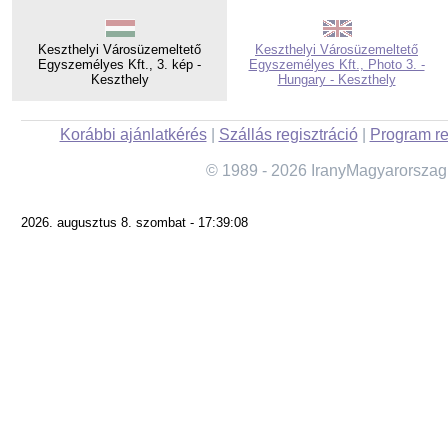
Keszthelyi Városüzemeltető
Keszthelyi Városüzemeltető
Egyszemélyes Kft., 3. kép -
Egyszemélyes Kft., Photo 3. -
Keszthely
Hungary - Keszthely
Korábbi ajánlatkérés
|
Szállás regisztráció
|
Program re
© 1989 - 2026 IranyMagyarorszag
2026. augusztus 8. szombat - 17:39:08