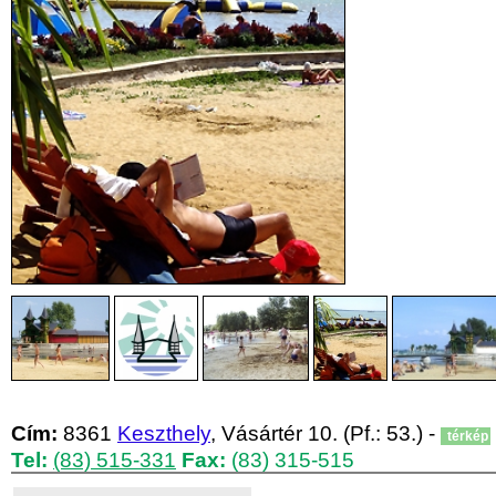
Cím:
8361
Keszthely
, Vásártér 10. (Pf.: 53.) -
térkép
Tel:
(83) 515-331
Fax:
(83) 315-515