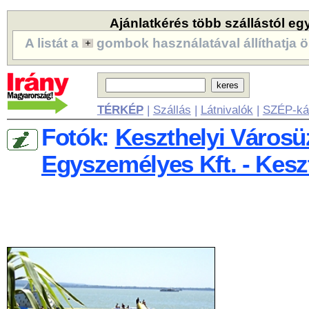
Ajánlatkérés több szállástól eg
A listát a
gombok használatával állíthatja ö
TÉRKÉP
|
Szállás
|
Látnivalók
|
SZÉP-ká
Fotók:
Keszthelyi Városü
Egyszemélyes Kft. - Kesz