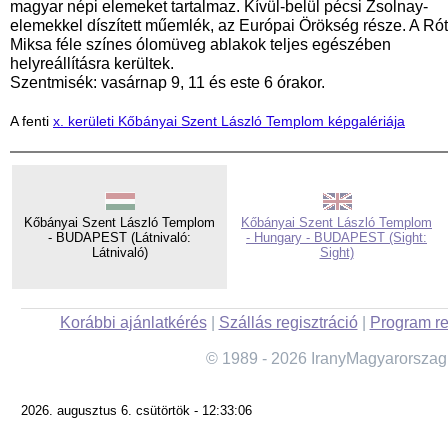
magyar népi elemeket tartalmaz. Kívül-belül pécsi Zsolnay-
elemekkel díszített műemlék, az Európai Örökség része. A Ró
Miksa féle színes ólomüveg ablakok teljes egészében
helyreállításra kerültek.
Szentmisék: vasárnap 9, 11 és este 6 órakor.
A fenti
x. kerületi Kőbányai Szent László Templom képgalériája
Kőbányai Szent László Templom
Kőbányai Szent László Templom
- BUDAPEST (Látnivaló:
- Hungary - BUDAPEST (Sight:
Látnivaló)
Sight)
Korábbi ajánlatkérés
|
Szállás regisztráció
|
Program re
© 1989 - 2026 IranyMagyarorszag
2026. augusztus 6. csütörtök - 12:33:06