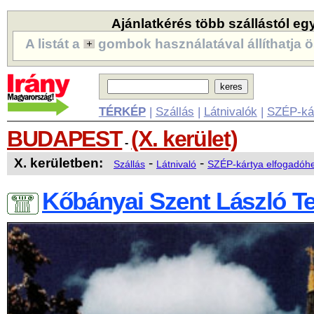
Ajánlatkérés több szállástól eg
A listát a
gombok használatával állíthatja ö
TÉRKÉP
|
Szállás
|
Látnivalók
|
SZÉP-ká
BUDAPEST
(X. kerület)
-
X. kerületben:
-
-
Szállás
Látnivaló
SZÉP-kártya elfogadóhe
Kőbányai Szent László 