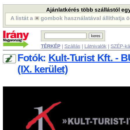
Ajánlatkérés több szállástól eg
A listát a
gombok használatával állíthatja ö
TÉRKÉP
|
Szállás
|
Látnivalók
|
SZÉP-ká
Fotók:
Kult-Turist Kft. 
(IX. kerület)