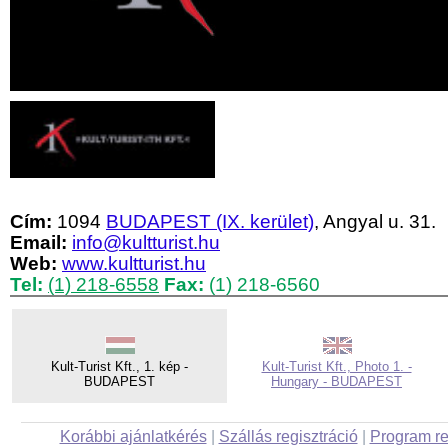
Cím:
1094
BUDAPEST (IX. kerület)
, Angyal u. 31.
Email:
info@kultturist.hu
Web:
www.kultturist.hu
Tel:
(1) 218-6558
Fax:
(1) 218-6560
Kult-Turist Kft., 1. kép -
Kult-Turist Kft., Photo 1. -
BUDAPEST
Hungary - BUDAPEST
Korábbi ajánlatkérés
|
Szállás regisztráció
|
Program re