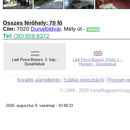
Összes férőhely: 70 fő
Cím:
7020
Dunaföldvár
, Mély út -
térkép
Tel:
(30) 959-9372
Ladi Pince-Borozó, 2. kép -
Ladi Pince-Borozó, Photo 2. -
Dunaföldvár
Hungary - Dunaföldvár
Korábbi ajánlatkérés
|
Szállás regisztráció
|
Program re
© 1989 - 2026 IranyMagyarorszag
2026. augusztus 9. vasárnap - 10:49:23