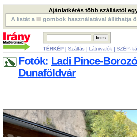
Ajánlatkérés több szállástól eg
A listát a
gombok használatával állíthatja ö
TÉRKÉP
|
Szállás
|
Látnivalók
|
SZÉP-ká
Fotók:
Ladi Pince-Borozó
Dunaföldvár