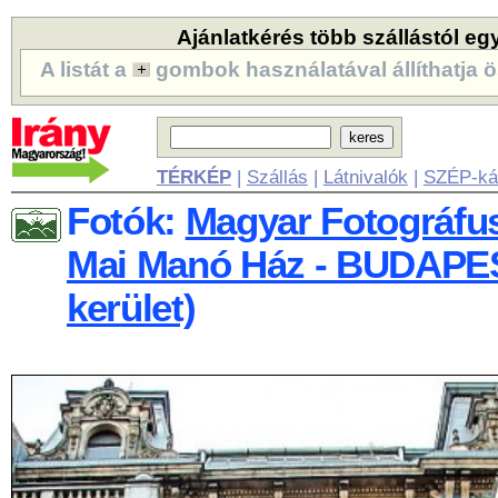
Ajánlatkérés több szállástól eg
A listát a
gombok használatával állíthatja ö
TÉRKÉP
|
Szállás
|
Látnivalók
|
SZÉP-ká
Fotók:
Magyar Fotográfu
Mai Manó Ház - BUDAPES
kerület)