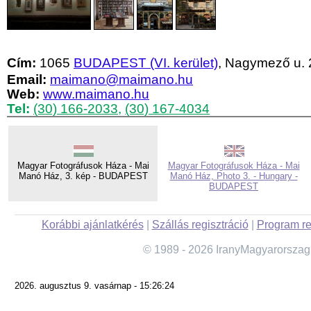
Cím:
1065
BUDAPEST (VI. kerület)
, Nagymező u. 
Email:
maimano@maimano.hu
Web:
www.maimano.hu
Tel:
(30) 166-2033
,
(30) 167-4034
Magyar Fotográfusok Háza - Mai
Magyar Fotográfusok Háza - Mai
Manó Ház, 3. kép - BUDAPEST
Manó Ház, Photo 3. - Hungary -
BUDAPEST
Korábbi ajánlatkérés
|
Szállás regisztráció
|
Program re
© 1989 - 2026 IranyMagyarorszag
2026. augusztus 9. vasárnap - 15:26:24