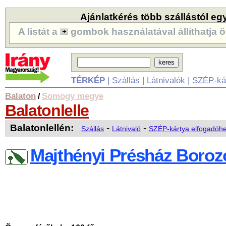
Ajánlatkérés több szállástól eg
A listát a
gombok használatával állíthatja ö
TÉRKÉP
|
Szállás
|
Látnivalók
|
SZÉP-ká
Balaton
Somogy megye
/
Balatonlelle
Balatonlellén:
-
-
Szállás
Látnivaló
SZÉP-kártya elfogadóhe
Majthényi Présház Boroz