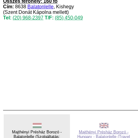
Összes férőhely: 160 fő
Cím:
8638
Balatonlelle
, Kishegy
(Szent Donát Kápolna mellett)
Tel:
(20) 968-2397
T/F:
(85) 450-049
Majthényi Présház Borozó -
Majthényi Présház Borozó -
Balatonlelle (Szolgáltatás:
Hungary - Balatonlelle (Travel