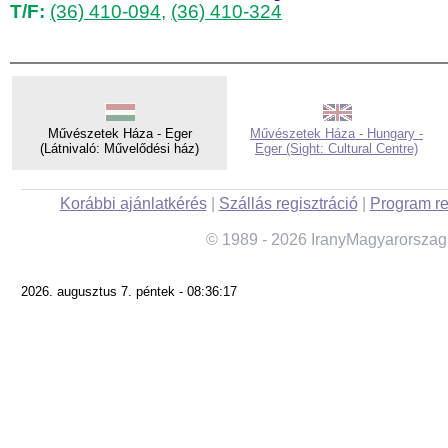
T/F:
(36) 410-094
,
(36) 410-324
Művészetek Háza - Eger
Művészetek Háza - Hungary -
(Látnivaló: Művelődési ház)
Eger (Sight: Cultural Centre)
Korábbi ajánlatkérés
|
Szállás regisztráció
|
Program re
© 1989 - 2026 IranyMagyarorszag
2026. augusztus 7. péntek - 08:36:17