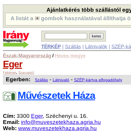
Ajánlatkérés több szállástól eg
A listát a
gombok használatával állíthatja ö
TÉRKÉP
|
Szállás
|
Látnivalók
|
SZÉP-ká
Észak-Magyarország
Heves megye
/
Eger
,
Felnémet
Szarvaskő
Egerben:
-
-
Szállás
Látnivaló
SZÉP-kártya elfogadóhely
Művészetek Háza
Cím:
3300
Eger
, Széchenyi u. 16.
Email:
info@muveszetekhaza.agria.hu
Web:
www.muveszetekhaza.agria.hu