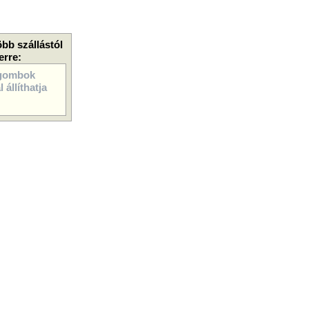
öbb szállástól
erre:
gombok
 állíthatja