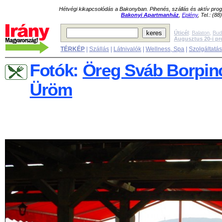
Hétvégi kikapcsolódás a Bakonyban. Pihenés, szállás és aktív pr
Bakonyi Apartmanház
,
Eplény
, Tel.: (8
Úticél
:
Balaton
,
Bud
Augusztus 20-i p
TÉRKÉP
|
Szállás
|
Látnivalók
|
Wellness, Spa
|
Szolgáltatá
Fotók:
Öreg Sváb Borpinc
Üröm