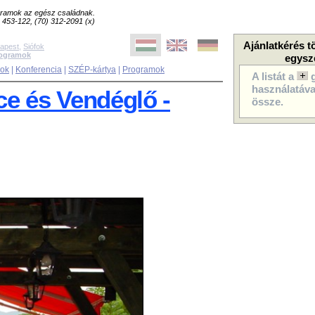
ogramok az egész családnak.
8) 453-122, (70) 312-2091 (x)
Ajánlatkérés t
apest
,
Siófok
rogramok
egysz
sok
|
Konferencia
|
SZÉP-kártya
|
Programok
A listát a
használatával
e és Vendéglő -
össze.