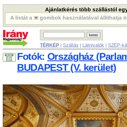
Ajánlatkérés több szállástól eg
A listát a
gombok használatával állíthatja ö
TÉRKÉP
|
Szállás
|
Látnivalók
|
SZÉP-ká
Fotók:
Országház (Parlam
BUDAPEST (V. kerület)