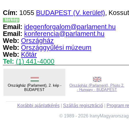
Cím:
1055
BUDAPEST (V. kerület)
, Kossut
térkép
Email:
idegenforgalom@parlament.hu
Email:
konferencia@parlament.hu
Web:
Országház
Web:
Országgyűlési múzeum
Web:
Kőtár
Tel:
(1) 441-4000
Országház (Parlament), 2. kép -
Országház (Parlament), Photo 2.
BUDAPEST
- Hungary - BUDAPEST
Korábbi ajánlatkérés
|
Szállás regisztráció
|
Program re
© 1989 - 2026 IranyMagyarorszag