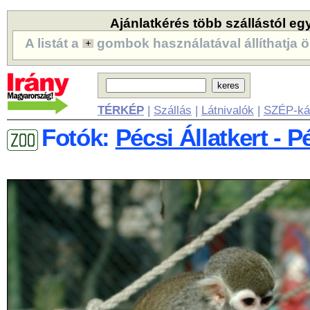
Ajánlatkérés több szállástól eg
A listát a
gombok használatával állíthatja ö
TÉRKÉP
|
Szállás
|
Látnivalók
|
SZÉP-ká
Fotók:
Pécsi Állatkert - P