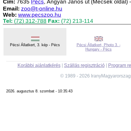
Cím:
7635
Pécs
, Ángyán János út (Mecsek oldal) 
Email:
zoo@t-online.hu
Web:
www.pecszoo.hu
Tel:
(72) 312-788
Fax:
(72) 213-114
Pécsi Állatkert, 3. kép - Pécs
Pécsi Állatkert, Photo 3. -
Hungary - Pécs
Korábbi ajánlatkérés
|
Szállás regisztráció
|
Program re
© 1989 - 2026 IranyMagyarorszag
2026. augusztus 8. szombat - 10:35:43