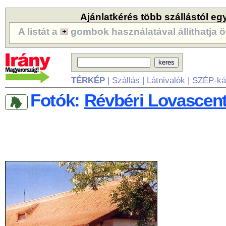
Ajánlatkérés több szállástól eg
A listát a
gombok használatával állíthatja ö
TÉRKÉP
|
Szállás
|
Látnivalók
|
SZÉP-ká
Fotók:
Révbéri Lovascent