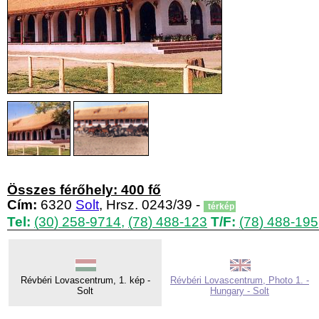
Összes férőhely: 400 fő
Cím:
6320
Solt
, Hrsz. 0243/39 -
térkép
Tel:
(30) 258-9714
,
(78) 488-123
T/F:
(78) 488-195
Révbéri Lovascentrum, 1. kép -
Révbéri Lovascentrum, Photo 1. -
Solt
Hungary - Solt