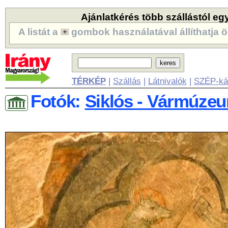
Ajánlatkérés több szállástól eg
A listát a
gombok használatával állíthatja ö
TÉRKÉP
|
Szállás
|
Látnivalók
|
SZÉP-ká
Fotók:
Siklós - Vármúzeu