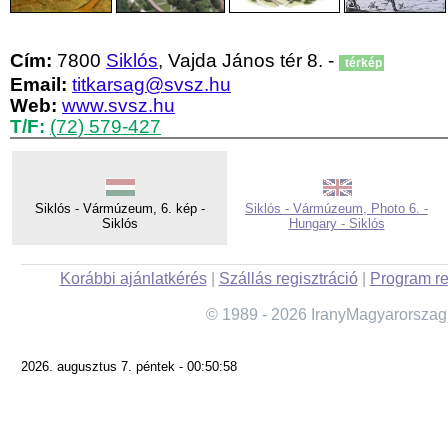
Cím:
7800
Siklós
, Vajda János tér 8. -
térkép
Email:
titkarsag@svsz.hu
Web:
www.svsz.hu
T/F:
(72) 579-427
Siklós - Vármúzeum, 6. kép -
Siklós - Vármúzeum, Photo 6. -
Siklós
Hungary - Siklós
Korábbi ajánlatkérés
|
Szállás regisztráció
|
Program re
© 1989 - 2026 IranyMagyarorszag
2026. augusztus 7. péntek - 00:50:58