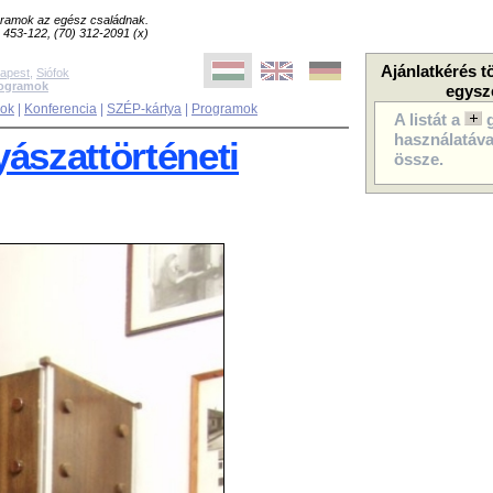
ogramok az egész családnak.
8) 453-122, (70) 312-2091 (x)
Ajánlatkérés t
apest
,
Siófok
rogramok
egysz
sok
|
Konferencia
|
SZÉP-kártya
|
Programok
A listát a
használatával
ászattörténeti
össze.