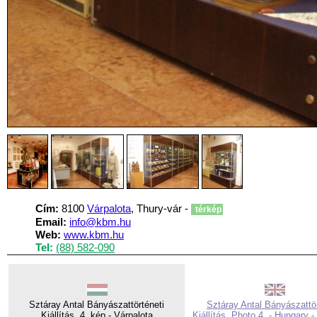
Cím:
8100
Várpalota
, Thury-vár -
térkép
Email:
info@kbm.hu
Web:
www.kbm.hu
Tel:
(88) 582-090
Sztáray Antal Bányászattörténeti
Sztáray Antal Bányászattör
Kiállítás, 4. kép - Várpalota
Kiállítás, Photo 4. - Hungary -