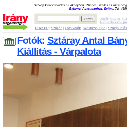
Hétvégi kikapcsolódás a Bakonyban. Pihenés, szállás és aktív pr
Bakonyi Apartmanház
,
Eplény
, Tel.: (8
Úticél
:
Balaton
,
Bud
Augusztus 20-i p
TÉRKÉP
|
Szállás
|
Látnivalók
|
Wellness, Spa
|
Szolgáltatá
Fotók:
Sztáray Antal Bány
Kiállítás - Várpalota