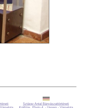
téneti
Sztáray Antal Bányászattörténeti
 Várpalota
Kiállítás, Photo 4. - Ungarn - Várpalota