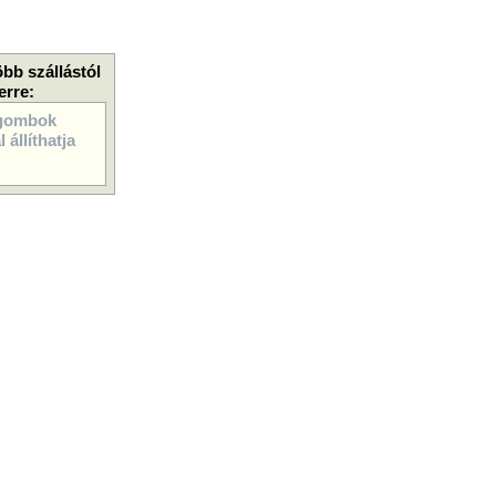
öbb szállástól
erre:
gombok
 állíthatja