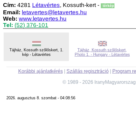
Cím:
4281
Létavértes
, Kossuth-kert -
térkép
Email:
letavertes@letavertes.hu
Web:
www.letavertes.hu
Tel:
(52) 376-101
Tájház, Kossuth szőlőskert, 1.
Tájház, Kossuth szőlőskert,
kép - Létavértes
Photo 1. - Hungary - Létavértes
Korábbi ajánlatkérés
|
Szállás regisztráció
|
Program re
© 1989 - 2026 IranyMagyarorszag
2026. augusztus 8. szombat - 04:08:56