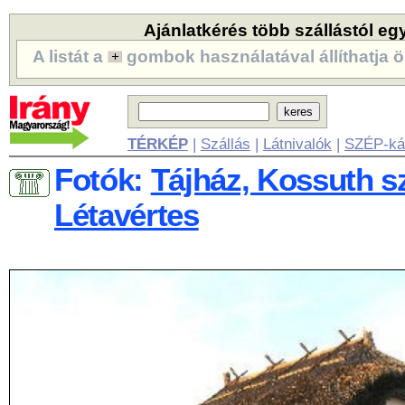
Ajánlatkérés több szállástól eg
A listát a
gombok használatával állíthatja ö
TÉRKÉP
|
Szállás
|
Látnivalók
|
SZÉP-ká
Fotók:
Tájház, Kossuth sz
Létavértes