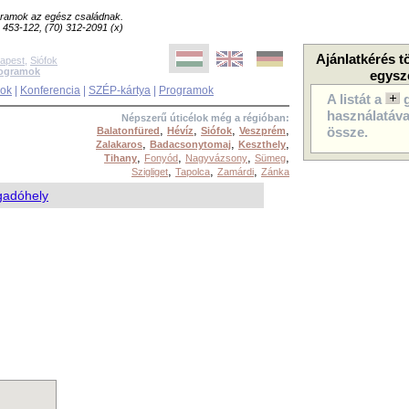
ogramok az egész családnak.
8) 453-122, (70) 312-2091 (x)
Ajánlatkérés t
apest
,
Siófok
rogramok
egysz
sok
|
Konferencia
|
SZÉP-kártya
|
Programok
A listát a
használatával
Népszerű úticélok még a régióban:
,
,
,
,
Balatonfüred
Hévíz
Siófok
Veszprém
össze.
,
,
,
Zalakaros
Badacsonytomaj
Keszthely
,
,
,
,
Tihany
Fonyód
Nagyvázsony
Sümeg
,
,
,
Szigliget
Tapolca
Zamárdi
Zánka
gadóhely