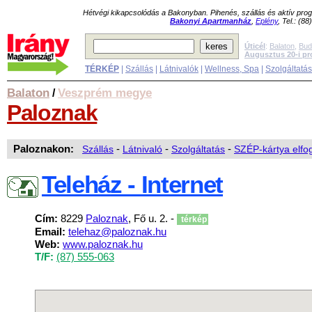
Hétvégi kikapcsolódás a Bakonyban. Pihenés, szállás és aktív pr
Bakonyi Apartmanház
,
Eplény
, Tel.: (8
Úticél
:
Balaton
,
Bud
Augusztus 20-i p
TÉRKÉP
|
Szállás
|
Látnivalók
|
Wellness, Spa
|
Szolgáltatá
Balaton
Veszprém megye
/
Paloznak
Paloznakon:
Szállás
-
Látnivaló
-
Szolgáltatás
-
SZÉP-kártya elfo
Teleház - Internet
Cím:
8229
Paloznak
, Fő u. 2. -
térkép
Email:
telehaz@paloznak.hu
Web:
www.paloznak.hu
T/F:
(87) 555-063