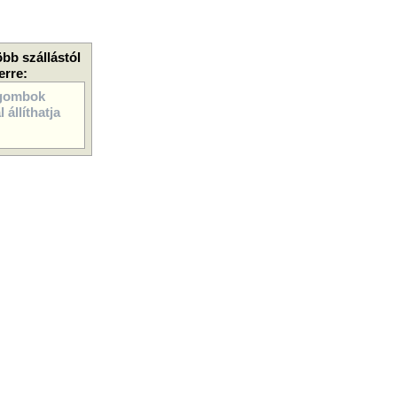
öbb szállástól
erre:
gombok
 állíthatja