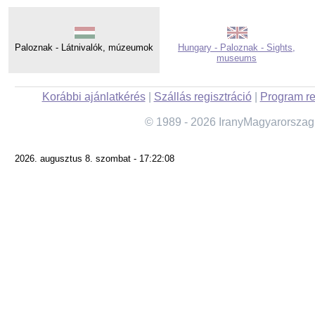
Paloznak - Látnivalók, múzeumok
Hungary - Paloznak - Sights,
museums
Korábbi ajánlatkérés
|
Szállás regisztráció
|
Program re
© 1989 - 2026 IranyMagyarorszag
2026. augusztus 8. szombat - 17:22:08