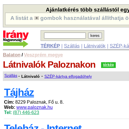
Ajánlatkérés több szállástól eg
A listát a
gombok használatával állíthatja ö
TÉRKÉP
|
Szállás
|
Látnivalók
|
SZÉP-ká
Balaton
Veszprém megye
/
Látnivalók
Paloznakon
térkép
-
-
Szállás
Látnivaló
SZÉP-kártya elfogadóhely
Tájház
Cím:
8229 Paloznak, Fő u. 8.
Web:
www.paloznak.hu
Tel:
(87) 446-623
Teleház - Internet