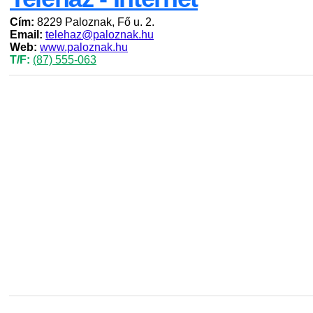
Cím:
8229 Paloznak, Fő u. 2.
Email:
telehaz@paloznak.hu
Web:
www.paloznak.hu
T/F:
(87) 555-063