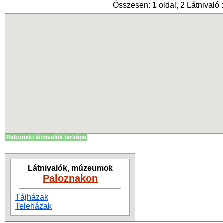
Összesen: 1 oldal, 2 Látnivaló :
Paloznaki látnivalók térképe
Látnivalók, múzeumok
Paloznakon
Tájházak
Teleházak