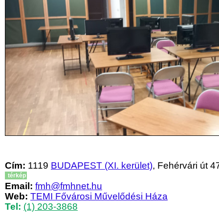
Cím:
1119
BUDAPEST (XI. kerület)
, Fehérvári út 47
térkép
Email:
fmh@fmhnet.hu
Web:
TEMI Fővárosi Művelődési Háza
Tel:
(1) 203-3868