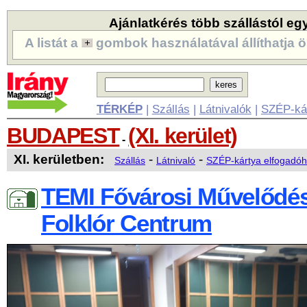
Ajánlatkérés több szállástól eg
A listát a
gombok használatával állíthatja ö
TÉRKÉP
|
Szállás
|
Látnivalók
|
SZÉP-ká
BUDAPEST
(XI. kerület)
-
XI. kerületben:
-
-
Szállás
Látnivaló
SZÉP-kártya elfogadóh
TEMI Fővárosi Művelődés
Folklór Centrum