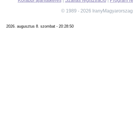
Korábbi ajánlatkérés
|
Szállás regisztráció
|
Program re
© 1989 - 2026 IranyMagyarorszag
2026. augusztus 8. szombat - 20:28:50