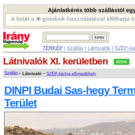
Ajánlatkérés több szállástól eg
A listát a
gombok használatával állíthatja ö
TÉRKÉP
|
Szállás
|
Látnivalók
|
SZÉP-ká
Látnivalók
XI. kerületben
térkép
-
-
Szállás
Látnivaló
SZÉP-kártya elfogadóhely
DINPI Budai Sas-hegy Ter
Terület