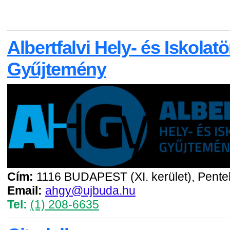
Albertfalvi Hely- és Iskolatö
Gyűjtemény
Cím:
1116 BUDAPEST (XI. kerület), Pentel
Email:
ahgy@ujbuda.hu
Tel:
(1) 208-6635