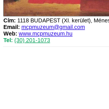
Cím:
1118 BUDAPEST (XI. kerület), Ménesi
Email:
mcpmuzeum@gmail.com
Web:
www.mcpmuzeum.hu
Tel:
(30) 201-1073