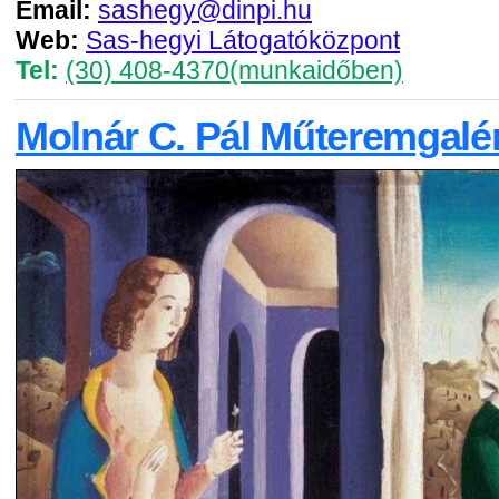
Email:
sashegy@dinpi.hu
Web:
Sas-hegyi Látogatóközpont
Tel:
(30) 408-4370(munkaidőben)
Molnár C. Pál Műteremgalér