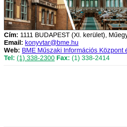
Cím:
1111 BUDAPEST (XI. kerület), Műegy
Email:
konyvtar@bme.hu
Web:
BME Műszaki Információs Központ 
Tel:
(1) 338-2300
Fax:
(1) 338-2414