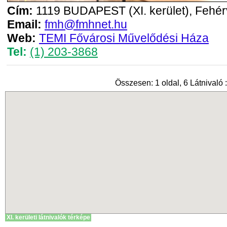
Cím:
1119 BUDAPEST (XI. kerület), Fehérv
Email:
fmh@fmhnet.hu
Web:
TEMI Fővárosi Művelődési Háza
Tel:
(1) 203-3868
Összesen: 1 oldal, 6 Látnivaló :
XI. kerületi látnivalók térképe