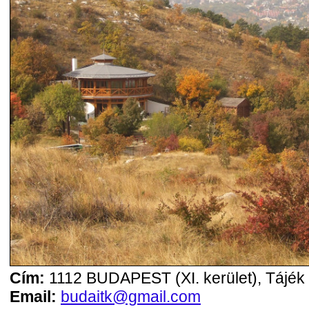
Cím:
1112 BUDAPEST (XI. kerület), Tájék 
Email:
budaitk@gmail.com