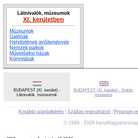
Látnivalók, múzeumok
XI. kerületben
Múzeumok
Galériák
Helytörténeti gyűjtemények
Nemzeti parkok
Művelődési házak
Könyvtárak
BUDAPEST (XI. kerület) -
BUDAPEST (XI. kerület) - Sights,
Látnivalók, múzeumok
museums
Korábbi ajánlatkérés
|
Szállás regisztráció
|
Program re
© 1989 - 2026 IranyMagyarorszag