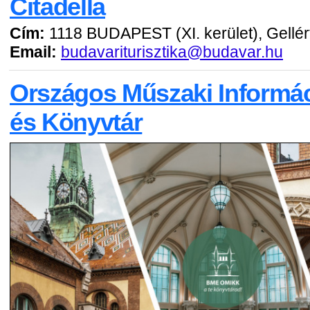
Citadella
Cím:
1118 BUDAPEST (XI. kerület), Gellér
Email:
budavariturisztika@budavar.hu
Országos Műszaki Informá
és Könyvtár