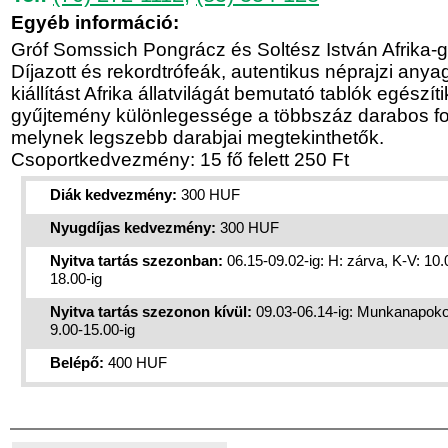
Egyéb információ:
Gróf Somssich Pongrácz és Soltész István Afrika-
Díjazott és rekordtrófeák, autentikus néprajzi anyag 
kiállítást Afrika állatvilágát bemutató tablók egészítik
gyűjtemény különlegessége a többszáz darabos f
melynek legszebb darabjai megtekinthetők.
Csoportkedvezmény: 15 fő felett 250 Ft
Diák kedvezmény:
300 HUF
Nyugdíjas kedvezmény:
300 HUF
Nyitva tartás szezonban:
06.15-09.02-ig: H: zárva, K-V: 10.
18.00-ig
Nyitva tartás szezonon kívül:
09.03-06.14-ig: Munkanapok
9.00-15.00-ig
Belépő:
400 HUF