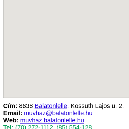
Cím:
8638
Balatonlelle
, Kossuth Lajos u. 2.
Email:
muvhaz@balatonlelle.hu
Web:
muvhaz.balatonlelle.hu
Tel:
(70) 272-1112
,
(85) 554-128