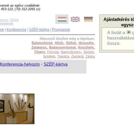
ogramok az egész családnak.
8) 453-122, (70) 312-2091 (x)
Ajánlatkérés t
apest
,
Siófok
rogramok
egysz
sok
|
Konferencia
|
SZÉP-kártya
|
Programok
A listát a
használatával
Népszerű úticélok még a régióban:
,
,
,
,
Balatonfüred
Hévíz
Siófok
Veszprém
össze.
,
,
,
Zalakaros
Badacsonytomaj
Keszthely
,
,
,
,
Tihany
Fonyód
Nagyvázsony
Sümeg
,
,
,
Szigliget
Tapolca
Zamárdi
Zánka
Konferencia-helyszín
-
SZÉP-kártya