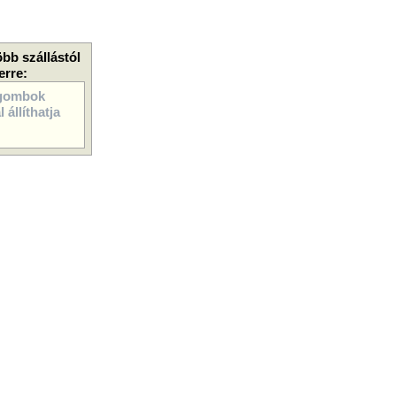
öbb szállástól
erre:
gombok
 állíthatja