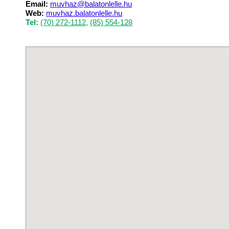
Email:
muvhaz@balatonlelle.hu
Web:
muvhaz.balatonlelle.hu
Tel:
(70) 272-1112
,
(85) 554-128