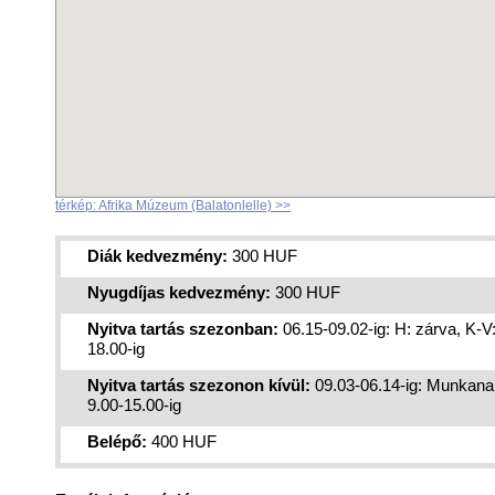
térkép: Afrika Múzeum (Balatonlelle) >>
Diák kedvezmény:
300 HUF
Nyugdíjas kedvezmény:
300 HUF
Nyitva tartás szezonban:
06.15-09.02-ig: H: zárva, K-V
18.00-ig
Nyitva tartás szezonon kívül:
09.03-06.14-ig: Munkan
9.00-15.00-ig
Belépő:
400 HUF