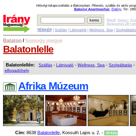
Hétvégi kikapcsolódás a Bakonyban. Pihenés, szállás és aktív pr
Bakonyi Apartmanház
,
Eplény
, Tel.: (8
Úticél
:
Balaton
,
Bud
Augusztus 20-i p
TÉRKÉP
|
Szállás
|
Látnivalók
|
Wellness, Spa
|
Szolgáltatá
Balaton
Somogy megye
/
Balatonlelle
Balatonlellén:
Szállás
-
Látnivaló
-
Wellness, Spa
-
Szolgáltatás
-
elfogadóhely
Afrika Múzeum
Cím:
8638
Balatonlelle
, Kossuth Lajos u. 2. -
térkép