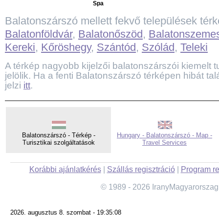
Spa
Balatonszárszó mellett fekvő települések tér
Balatonföldvár
,
Balatonőszöd
,
Balatonszeme
Kereki
,
Kőröshegy
,
Szántód
,
Szólád
,
Teleki
A térkép nagyobb kijelzői balatonszárszói kiemelt tu
jelölik. Ha a fenti Balatonszárszó térképen hibát ta
jelzi
itt
.
Balatonszárszó - Térkép -
Hungary - Balatonszárszó - Map -
Turisztikai szolgáltatások
Travel Services
Korábbi ajánlatkérés
|
Szállás regisztráció
|
Program re
© 1989 - 2026 IranyMagyarorszag
2026. augusztus 8. szombat - 19:35:08