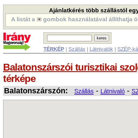
Ajánlatkérés több szállástól eg
A listát a
gombok használatával állíthatja ö
TÉRKÉP
|
Szállás
|
Látnivalók
|
SZÉP-ká
Balatonszárszói turisztikai szo
térképe
Balatonszárszón:
-
-
Szállás
Látnivaló
SZ