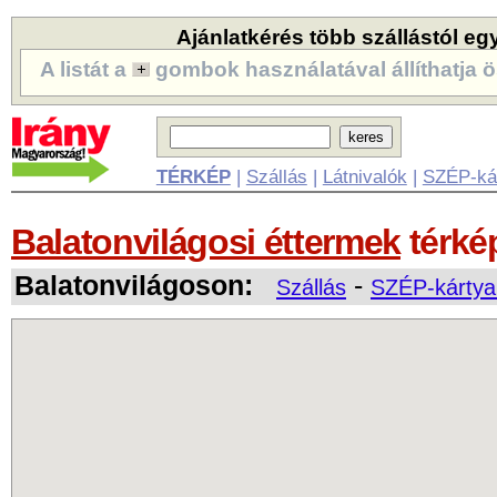
Ajánlatkérés több szállástól eg
A listát a
gombok használatával állíthatja ö
TÉRKÉP
|
Szállás
|
Látnivalók
|
SZÉP-ká
Balatonvilágosi éttermek
térké
Balatonvilágoson:
-
Szállás
SZÉP-kártya