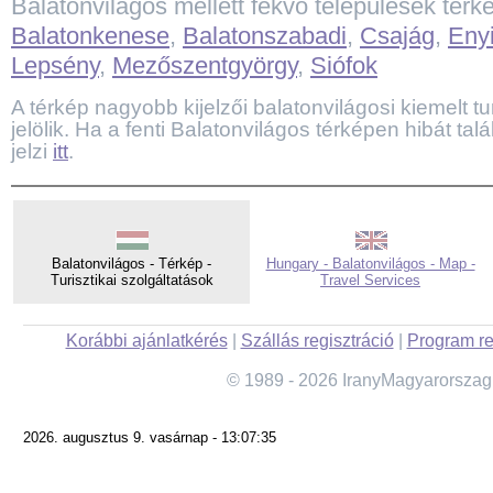
Balatonvilágos mellett fekvő települések térk
Balatonkenese
,
Balatonszabadi
,
Csajág
,
Eny
Lepsény
,
Mezőszentgyörgy
,
Siófok
A térkép nagyobb kijelzői balatonvilágosi kiemelt tur
jelölik. Ha a fenti Balatonvilágos térképen hibát ta
jelzi
itt
.
Balatonvilágos - Térkép -
Hungary - Balatonvilágos - Map -
Turisztikai szolgáltatások
Travel Services
Korábbi ajánlatkérés
|
Szállás regisztráció
|
Program re
© 1989 - 2026 IranyMagyarorszag
2026. augusztus 9. vasárnap - 13:07:35