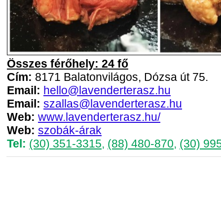
Összes férőhely: 24 fő
Cím:
8171 Balatonvilágos, Dózsa út 75.
Email:
hello@lavenderterasz.hu
Email:
szallas@lavenderterasz.hu
Web:
www.lavenderterasz.hu/
Web:
szobák-árak
Tel:
(30) 351-3315
,
(88) 480-870
,
(30) 99