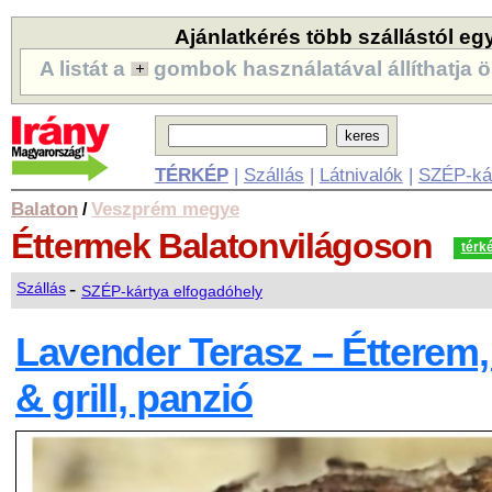
Ajánlatkérés több szállástól eg
A listát a
gombok használatával állíthatja ö
TÉRKÉP
|
Szállás
|
Látnivalók
|
SZÉP-ká
Balaton
Veszprém megye
/
Éttermek
Balatonvilágoson
térk
-
Szállás
SZÉP-kártya elfogadóhely
Lavender Terasz – Étterem,
& grill, panzió