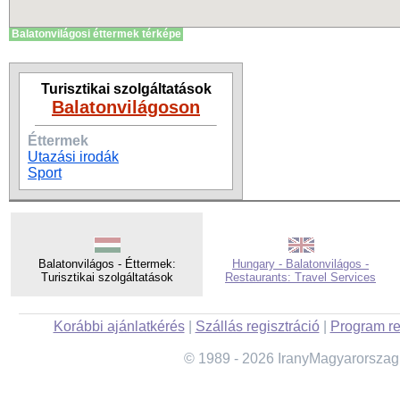
Balatonvilágosi éttermek térképe
Turisztikai szolgáltatások
Balatonvilágoson
Éttermek
Utazási irodák
Sport
Balatonvilágos - Éttermek:
Hungary - Balatonvilágos -
Turisztikai szolgáltatások
Restaurants: Travel Services
Korábbi ajánlatkérés
|
Szállás regisztráció
|
Program re
© 1989 - 2026 IranyMagyarorszag