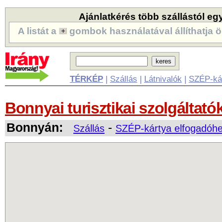
Ajánlatkérés több szállástól eg
A listát a
gombok használatával állíthatja ö
TÉRKÉP
|
Szállás
|
Látnivalók
|
SZÉP-ká
Bonnyai turisztikai szolgáltató
Bonnyán:
-
Szállás
SZÉP-kártya elfogadóhe