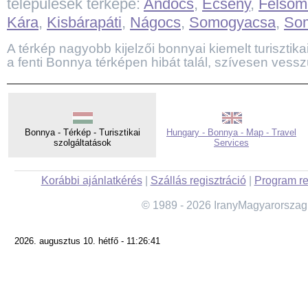
települések térképe:
Andocs
,
Ecseny
,
Felsőm
Kára
,
Kisbárapáti
,
Nágocs
,
Somogyacsa
,
So
A térkép nagyobb kijelzői bonnyai kiemelt turisztikai
a fenti Bonnya térképen hibát talál, szívesen vessz
Bonnya - Térkép - Turisztikai
Hungary - Bonnya - Map - Travel
szolgáltatások
Services
Korábbi ajánlatkérés
|
Szállás regisztráció
|
Program re
© 1989 - 2026 IranyMagyarorszag
2026. augusztus 10. hétfő - 11:26:41