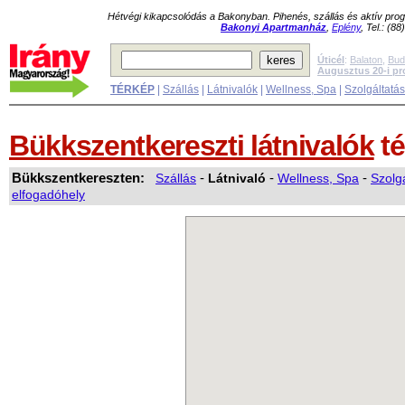
Hétvégi kikapcsolódás a Bakonyban. Pihenés, szállás és aktív pr
Bakonyi Apartmanház
,
Eplény
, Tel.: (8
Úticél
:
Balaton
,
Bud
Augusztus 20-i p
TÉRKÉP
|
Szállás
|
Látnivalók
|
Wellness, Spa
|
Szolgáltatá
Bükkszentkereszti látnivalók
té
Bükkszentkereszten:
Szállás
-
Látnivaló
-
Wellness, Spa
-
Szolg
elfogadóhely