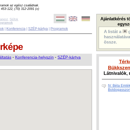
ogramok az egész családnak.
8) 453-122, (70) 312-2091 (x)
Ajánlatkérés t
apest
,
Siófok
rogramok
egysz
sok
|
Konferencia
|
SZÉP-kártya
|
Programok
A listát a
használatával
össze.
rképe
áltatás
-
Konferencia-helyszín
-
SZÉP-kártya
Térk
Bükkszen
Látnivalók
IV. Béla Emlé
Boldogasszon