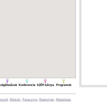
olgáltatások
Konferencia
SZÉP-kártya
Programok
isgyőr
,
Miskolc
,
Parasznya
,
Radostyán
,
Répáshuta
,