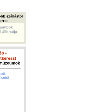
öbb szállástól
erre:
gombok
 állíthatja
ép -
tkereszt
, múzeumok
kmű,
y köve