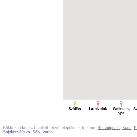
Szállás
Látnivalók
Wellness,
Sz
Spa
Bükkszentkereszt mellett fekvő települések térképe:
Borsodgeszt
,
Kács
,
K
Sajólászlófalva
,
Sály
,
Varbó