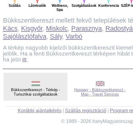
Szállás
Látnivalók
Wellness,
Szolgáltatások
Konferencia
SZÉP-k
Spa
Bükkszentkereszt mellett fekvő települések t
Kács
,
Kisgyőr
,
Miskolc
,
Parasznya
,
Radostyá
Sajólászlófalva
,
Sály
,
Varbó
A térkép nagyobb kijelzői bükkszentkereszti kiemelt 
jelölik. Ha a fenti Bükkszentkereszt térképen hibát 
ha jelzi
itt
.
Bükkszentkereszt - Térkép -
Hungary - Bükkszentkereszt -
Turisztikai szolgáltatások
Map - Travel Services
Korábbi ajánlatkérés
|
Szállás regisztráció
|
Program re
© 1989 - 2026 IranyMagyarorszag