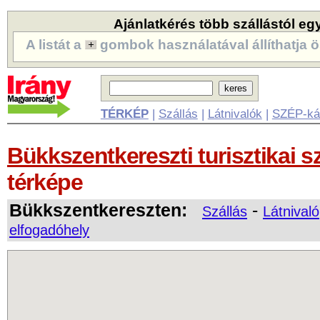
Ajánlatkérés több szállástól eg
A listát a
gombok használatával állíthatja ö
TÉRKÉP
|
Szállás
|
Látnivalók
|
SZÉP-ká
Bükkszentkereszti turisztikai s
térképe
Bükkszentkereszten:
-
Szállás
Látnivaló
elfogadóhely