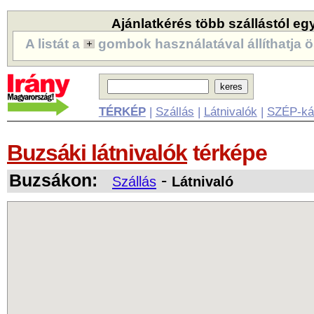
Ajánlatkérés több szállástól eg
A listát a
gombok használatával állíthatja ö
TÉRKÉP
|
Szállás
|
Látnivalók
|
SZÉP-ká
Buzsáki látnivalók
térképe
Buzsákon:
-
Szállás
Látnivaló