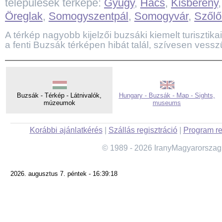
települések térképe:
Gyugy
,
Hács
,
Kisberény
Öreglak
,
Somogyszentpál
,
Somogyvár
,
Szőlő
A térkép nagyobb kijelzői buzsáki kiemelt turisztikai
a fenti Buzsák térképen hibát talál, szívesen vesszü
Buzsák - Térkép - Látnivalók,
Hungary - Buzsák - Map - Sights,
múzeumok
museums
Korábbi ajánlatkérés
|
Szállás regisztráció
|
Program re
© 1989 - 2026 IranyMagyarorszag
2026. augusztus 7. péntek - 16:39:18