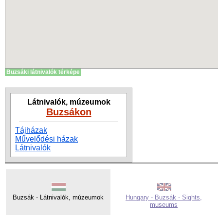
Buzsáki látnivalók térképe
Látnivalók, múzeumok
Buzsákon
Tájházak
Művelődési házak
Látnivalók
Buzsák - Látnivalók, múzeumok
Hungary - Buzsák - Sights,
museums