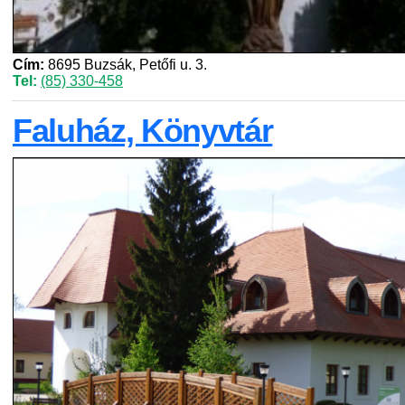
Cím:
8695 Buzsák, Petőfi u. 3.
Tel:
(85) 330-458
Faluház, Könyvtár