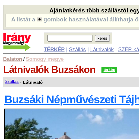
Ajánlatkérés több szállástól eg
A listát a
gombok használatával állíthatja ö
TÉRKÉP
|
Szállás
|
Látnivalók
|
SZÉP-ká
Balaton
Somogy megye
/
Látnivalók
Buzsákon
térkép
-
Szállás
Látnivaló
Buzsáki Népművészeti Táj