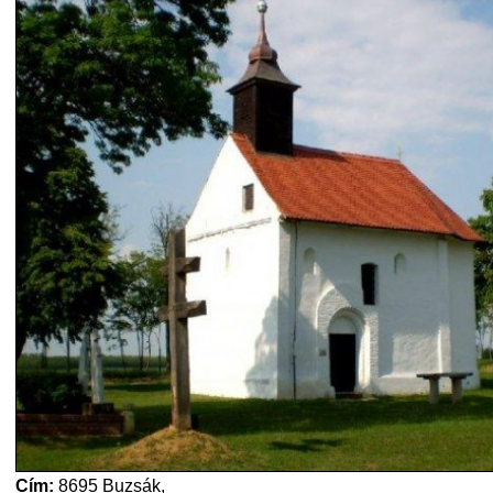
Cím:
8695 Buzsák,