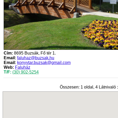
Cím:
8695 Buzsák, Fő tér 1.
Email:
faluhaz@buzsak.hu
Email:
konyvtar.buzsak@gmail.com
Web:
Faluház
T/F:
(30) 902-5254
Összesen: 1 oldal, 4 Látnivaló :