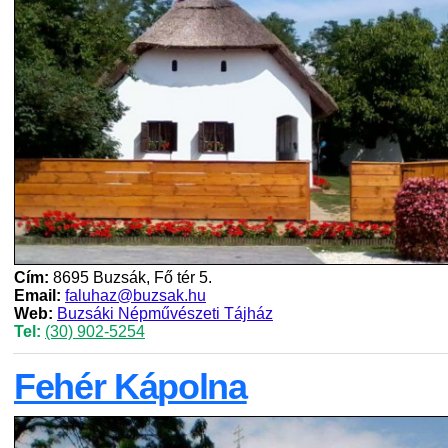
Cím:
8695 Buzsák, Fő tér 5.
Email:
faluhaz@buzsak.hu
Web:
Buzsáki Népművészeti Tájház
Tel:
(30) 902-5254
Fehér Kápolna