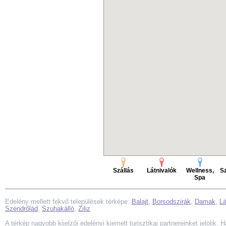
Szállás
Látnivalók
Wellness,
Sz
Spa
Edelény mellett fekvő települések térképe:
Balajt
,
Borsodszirák
,
Damak
,
L
Szendrőlád
,
Szuhakálló
,
Ziliz
A térkép nagyobb kijelzői edelényi kiemelt turisztikai partnereinket jelölik. 