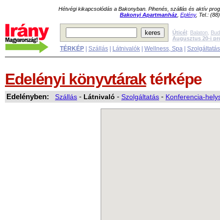
Hétvégi kikapcsolódás a Bakonyban. Pihenés, szállás és aktív pr
Bakonyi Apartmanház
,
Eplény
, Tel.: (8
Úticél
:
Balaton
,
Bud
Augusztus 20-i p
TÉRKÉP
|
Szállás
|
Látnivalók
|
Wellness, Spa
|
Szolgáltatá
Edelényi könyvtárak
térképe
Edelényben:
Szállás
-
Látnivaló
-
Szolgáltatás
-
Konferencia-hely