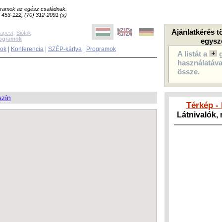
ogramok az egész családnak.
8) 453-122, (70) 312-2091 (x)
Ajánlatkérés t
apest
,
Siófok
rogramok
egysz
sok
|
Konferencia
|
SZÉP-kártya
|
Programok
A listát a
használatával
össze.
szín
Térkép -
Látnivalók