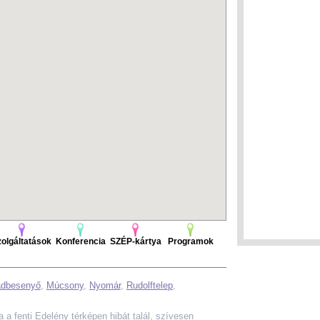
olgáltatások
Konferencia
SZÉP-kártya
Programok
ádbesenyő
,
Múcsony
,
Nyomár
,
Rudolftelep
,
Ha a fenti Edelény térképen hibát talál, szívesen