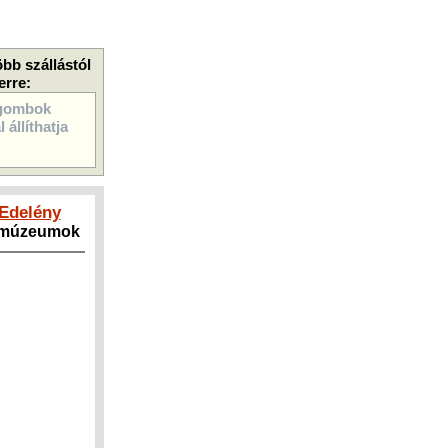
öbb szállástól
erre:
gombok
 állíthatja
 Edelény
, múzeumok