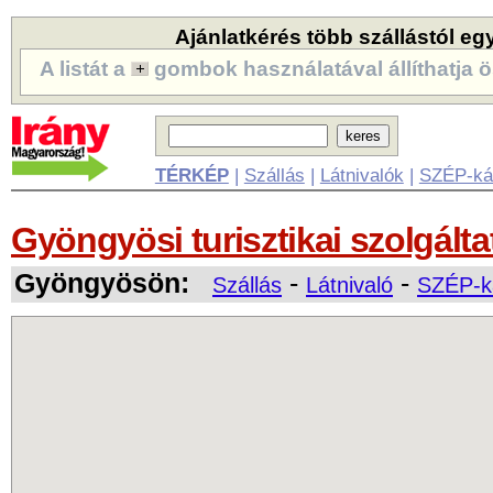
Ajánlatkérés több szállástól eg
A listát a
gombok használatával állíthatja ö
TÉRKÉP
|
Szállás
|
Látnivalók
|
SZÉP-ká
Gyöngyösi turisztikai szolgálta
Gyöngyösön:
-
-
Szállás
Látnivaló
SZÉP-ká