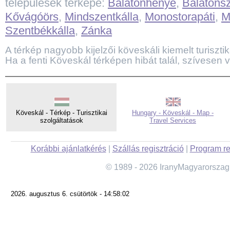
települések térképe:
Balatonhenye
,
Balatons
Kővágóörs
,
Mindszentkálla
,
Monostorapáti
,
M
Szentbékkálla
,
Zánka
A térkép nagyobb kijelzői köveskáli kiemelt turisztika
Ha a fenti Köveskál térképen hibát talál, szívesen 
Köveskál - Térkép - Turisztikai
Hungary - Köveskál - Map -
szolgáltatások
Travel Services
Korábbi ajánlatkérés
|
Szállás regisztráció
|
Program re
© 1989 - 2026 IranyMagyarorszag
2026. augusztus 6. csütörtök - 14:58:02