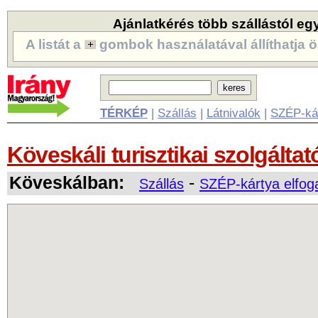
Ajánlatkérés több szállástól eg
A listát a
gombok használatával állíthatja ö
TÉRKÉP
|
Szállás
|
Látnivalók
|
SZÉP-ká
Köveskáli turisztikai szolgáltat
Köveskálban:
-
Szállás
SZÉP-kártya elfog