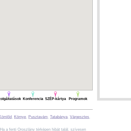
olgáltatások
Konferencia
SZÉP-kártya
Programok
Kömlőd
,
Környe
,
Pusztavám
,
Tatabánya
,
Várgesztes
,
. Ha a fenti Oroszlány térképen hibát talál, szívesen