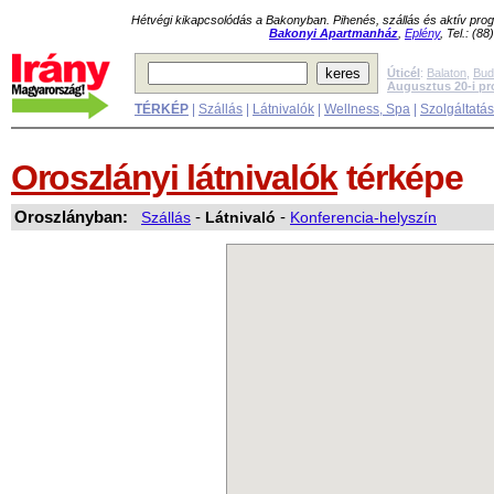
Hétvégi kikapcsolódás a Bakonyban. Pihenés, szállás és aktív pr
Bakonyi Apartmanház
,
Eplény
, Tel.: (8
Úticél
:
Balaton
,
Bud
Augusztus 20-i p
TÉRKÉP
|
Szállás
|
Látnivalók
|
Wellness, Spa
|
Szolgáltatá
Oroszlányi látnivalók
térképe
Oroszlányban:
Szállás
-
Látnivaló
-
Konferencia-helyszín