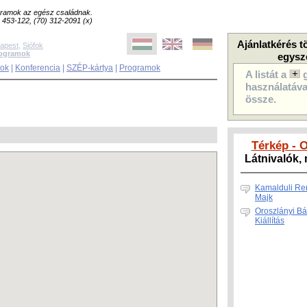
ogramok az egész családnak.
8) 453-122, (70) 312-2091 (x)
Ajánlatkérés t
apest
,
Siófok
rogramok
egysz
sok
|
Konferencia
|
SZÉP-kártya
|
Programok
A listát a
használatával
össze.
Térkép - 
Látnivalók
Kamalduli R
Majk
Oroszlányi Bá
Kiállítás