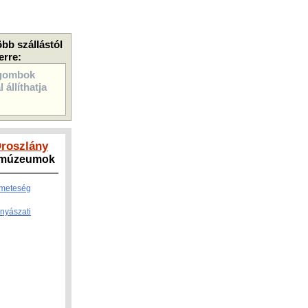
öbb szállástól
erre:
gombok
 állíthatja
Oroszlány
, múzeumok
emeteség
nyászati