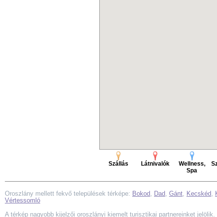
Szállás
Látnivalók
Wellness,
Sz
Spa
Oroszlány mellett fekvő települések térképe:
Bokod
,
Dad
,
Gánt
,
Kecskéd
,
Vértessomló
A térkép nagyobb kijelzői oroszlányi kiemelt turisztikai partnereinket jelölik