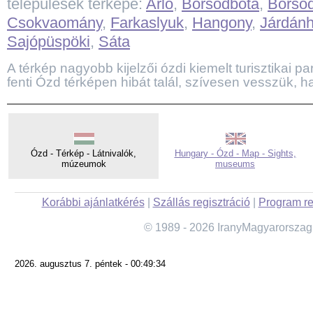
települések térképe:
Arló
,
Borsodbóta
,
Borsod
Csokvaomány
,
Farkaslyuk
,
Hangony
,
Járdán
Sajópüspöki
,
Sáta
A térkép nagyobb kijelzői ózdi kiemelt turisztikai par
fenti Ózd térképen hibát talál, szívesen vesszük, ha
Ózd - Térkép - Látnivalók,
Hungary - Ózd - Map - Sights,
múzeumok
museums
Korábbi ajánlatkérés
|
Szállás regisztráció
|
Program re
© 1989 - 2026 IranyMagyarorszag
2026. augusztus 7. péntek - 00:49:34