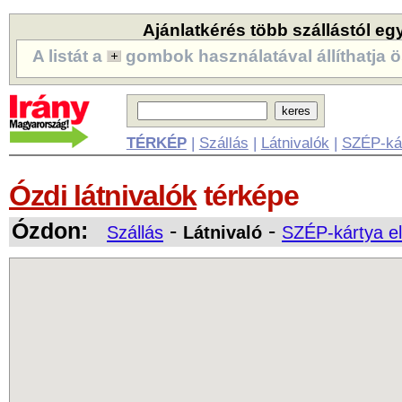
Ajánlatkérés több szállástól eg
A listát a
gombok használatával állíthatja ö
TÉRKÉP
|
Szállás
|
Látnivalók
|
SZÉP-ká
Ózdi látnivalók
térképe
Ózdon:
-
-
Szállás
Látnivaló
SZÉP-kártya e