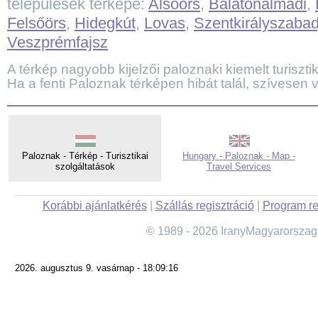
települések térképe:
Alsóörs
,
Balatonalmádi
,
Felsőörs
,
Hidegkút
,
Lovas
,
Szentkirályszabad
Veszprémfajsz
A térkép nagyobb kijelzői paloznaki kiemelt turisztika
Ha a fenti Paloznak térképen hibát talál, szívesen 
Paloznak - Térkép - Turisztikai
Hungary - Paloznak - Map -
szolgáltatások
Travel Services
Korábbi ajánlatkérés
|
Szállás regisztráció
|
Program re
© 1989 - 2026 IranyMagyarorszag
2026. augusztus 9. vasárnap - 18:09:16