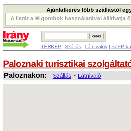
Ajánlatkérés több szállástól eg
A listát a
gombok használatával állíthatja ö
TÉRKÉP
|
Szállás
|
Látnivalók
|
SZÉP-ká
Paloznaki turisztikai szolgáltat
Paloznakon:
-
Szállás
Látnivaló