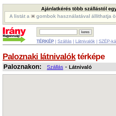
Ajánlatkérés több szállástól eg
A listát a
gombok használatával állíthatja ö
TÉRKÉP
|
Szállás
|
Látnivalók
|
SZÉP-ká
Paloznaki látnivalók
térképe
Paloznakon:
-
Szállás
Látnivaló