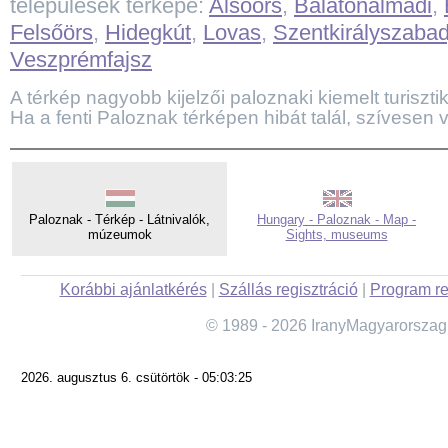
települések térképe:
Alsóörs
,
Balatonalmádi
,
Felsőörs
,
Hidegkút
,
Lovas
,
Szentkirályszabad
Veszprémfajsz
A térkép nagyobb kijelzői paloznaki kiemelt turisztika
Ha a fenti Paloznak térképen hibát talál, szívesen 
Paloznak - Térkép - Látnivalók,
Hungary - Paloznak - Map -
múzeumok
Sights, museums
Korábbi ajánlatkérés
|
Szállás regisztráció
|
Program re
© 1989 - 2026 IranyMagyarorszag
2026. augusztus 6. csütörtök - 05:03:25