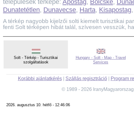
települések térképe:
Apostag
,
Bölcske
,
Duna
Dunatetétlen
,
Dunavecse
,
Harta
,
Kisapostag
A térkép nagyobb kijelzői solti kiemelt turisztikai par
fenti Solt térképen hibát talál, szívesen vesszük, ha
Solt - Térkép - Turisztikai
Hungary - Solt - Map - Travel
szolgáltatások
Services
Korábbi ajánlatkérés
|
Szállás regisztráció
|
Program re
© 1989 - 2026 IranyMagyarorszag
2026. augusztus 10. hétfő - 12:46:06