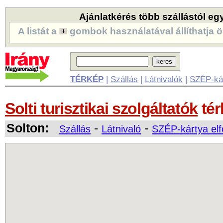
Ajánlatkérés több szállástól eg
A listát a
gombok használatával állíthatja ö
TÉRKÉP
|
Szállás
|
Látnivalók
|
SZÉP-ká
Solti turisztikai szolgáltatók
tér
Solton:
-
-
Szállás
Látnivaló
SZÉP-kártya el