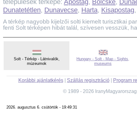
települések térképe:
Apostag
,
Bölcske
,
Duna
Dunatetétlen
,
Dunavecse
,
Harta
,
Kisapostag
A térkép nagyobb kijelzői solti kiemelt turisztikai par
fenti Solt térképen hibát talál, szívesen vesszük, ha
Solt - Térkép - Látnivalók,
Hungary - Solt - Map - Sights,
múzeumok
museums
Korábbi ajánlatkérés
|
Szállás regisztráció
|
Program re
© 1989 - 2026 IranyMagyarorszag
2026. augusztus 6. csütörtök - 19:49:31