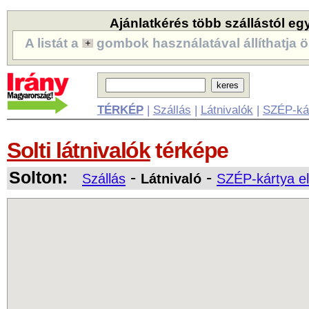
Ajánlatkérés több szállástól eg
A listát a
gombok használatával állíthatja ö
TÉRKÉP
|
Szállás
|
Látnivalók
|
SZÉP-ká
Solti látnivalók
térképe
Solton:
-
-
Szállás
Látnivaló
SZÉP-kártya e