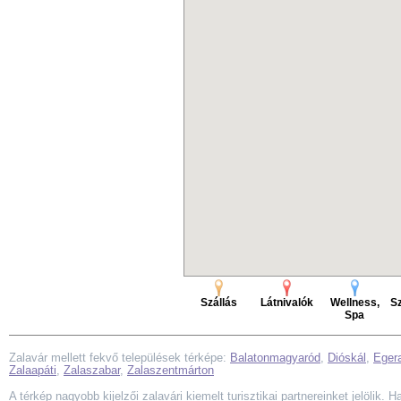
Szállás
Látnivalók
Wellness,
Sz
Spa
Zalavár mellett fekvő települések térképe:
Balatonmagyaród
,
Dióskál
,
Eger
Zalaapáti
,
Zalaszabar
,
Zalaszentmárton
A térkép nagyobb kijelzői zalavári kiemelt turisztikai partnereinket jelölik. H