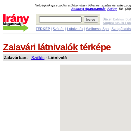
Hétvégi kikapcsolódás a Bakonyban. Pihenés, szállás és aktív pr
Bakonyi Apartmanház
,
Eplény
, Tel.: (8
Úticél
:
Balaton
,
Bud
Augusztus 20-i p
TÉRKÉP
|
Szállás
|
Látnivalók
|
Wellness, Spa
|
Szolgáltatá
Zalavári látnivalók
térképe
Zalavárban:
Szállás
-
Látnivaló