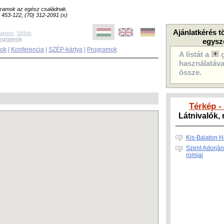
ogramok az egész családnak.
8) 453-122, (70) 312-2091 (x)
Ajánlatkérés t
apest
,
Siófok
rogramok
egysz
sok
|
Konferencia
|
SZÉP-kártya
|
Programok
A listát a
használatával
össze.
Térkép -
Látnivalók
Kis-Balaton 
Szent Adorján
romjai