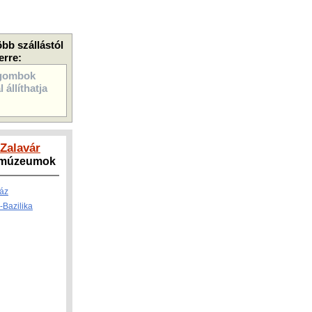
öbb szállástól
erre:
gombok
 állíthatja
 Zalavár
, múzeumok
Ház
-Bazilika