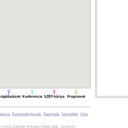
olgáltatások
Konferencia
SZÉP-kártya
Programok
aracsa
,
Esztergályhorváti
,
Nagyrada
,
Sármellék
,
Vörs
,
a a fenti Zalavár térképen hibát talál, szívesen