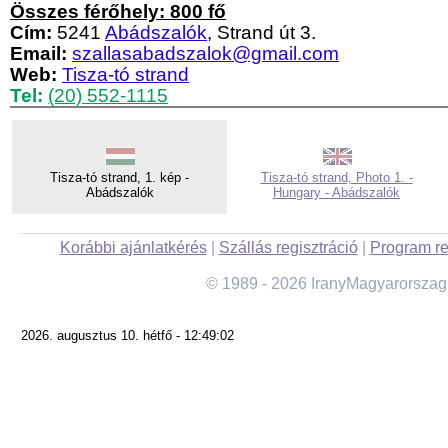
Összes férőhely: 800 fő
Cím:
5241
Abádszalók
, Strand út 3.
Email:
szallasabadszalok@gmail.com
Web:
Tisza-tó strand
Tel:
(20) 552-1115
Tisza-tó strand, 1. kép -
Tisza-tó strand, Photo 1. -
Abádszalók
Hungary - Abádszalók
Korábbi ajánlatkérés
|
Szállás regisztráció
|
Program re
© 1989 - 2026 IranyMagyarorszag
2026. augusztus 10. hétfő - 12:49:02