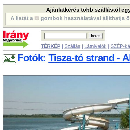
Ajánlatkérés több szállástól eg
A listát a
gombok használatával állíthatja ö
TÉRKÉP
|
Szállás
|
Látnivalók
|
SZÉP-ká
Fotók:
Tisza-tó strand - 