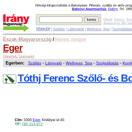
Hétvégi kikapcsolódás a Bakonyban. Pihenés, szállás és aktív pr
Bakonyi Apartmanház
,
Eplény
, Tel.: (8
Úticél
:
Balaton
,
Bud
Augusztus 20-i p
TÉRKÉP
|
Szállás
|
Látnivalók
|
Wellness, Spa
|
Szolgáltatá
Észak-Magyarország
Heves megye
/
Eger
,
Felnémet
Szarvaskő
Egerben:
Szállás
-
Látnivaló
-
Wellness, Spa
-
Szolgáltatás
-
Konf
Tóthj Ferenc Szőlő- és 
Cím:
3300
Eger
, Kistályai út 40.
T/F:
(36) 314-972