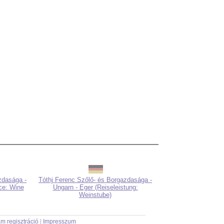
zdasága -
Tóthj Ferenc Szőlő- és Borgazdasága -
ce: Wine
Ungarn - Eger (Reiseleistung:
Weinstube)
m regisztráció
|
Impresszum