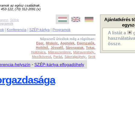
ogramok az egész családnak.
8) 453-122, (70) 312-2091 (x)
Ajánlatkérés t
apest
,
Siófok
rogramok
egysz
sok
|
Konferencia
|
SZÉP-kártya
|
Programok
A listát a
használatával
Népszerű úticélok még a régióban:
,
,
,
,
Eger
Miskolc
Aggtelek
Egerszalók
össze.
,
,
,
,
Hollókő
Jósvafő
Sárospatak
Tokaj
,
,
,
Hollóháza
Mátraszentimre
Mátraverebély
,
,
,
Mezőkövesd
Parád
Sátoraljaújhely
Sirok
erencia-helyszín
-
SZÉP-kártya elfogadóhely
Borgazdasága