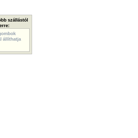
öbb szállástól
erre:
gombok
 állíthatja