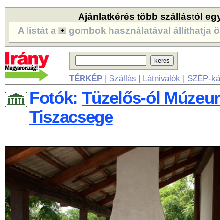
Ajánlatkérés több szállástól eg
A listát a
gombok használatával állíthatja ö
TÉRKÉP
|
Szállás
|
Látnivalók
|
SZÉP-ká
Fotók:
Tüzelős-ól Múzeu
Tiszacsege