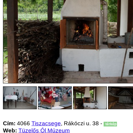
Cím:
4066
Tiszacsege
, Rákóczi u. 38 -
térkép
Web:
Tüzelős Ól Múzeum