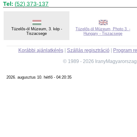
Tel:
(52) 373-137
Tüzelős-ól Múzeum, 3. kép -
Tüzelős-ól Múzeum, Photo 3. -
Tiszacsege
Hungary - Tiszacsege
Korábbi ajánlatkérés
|
Szállás regisztráció
|
Program re
© 1989 - 2026 IranyMagyarorszag
2026. augusztus 10. hétfő - 04:20:35